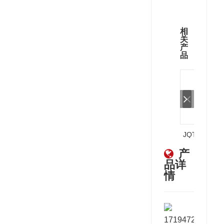
相
关
产
品
JQTK系列
产
品详
情