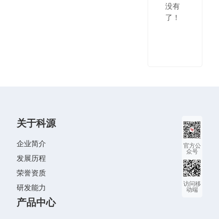
没有
了！
关于科源
企业简介
官方公
众号
发展历程
荣誉资质
访问移
研发能力
动端
产品中心