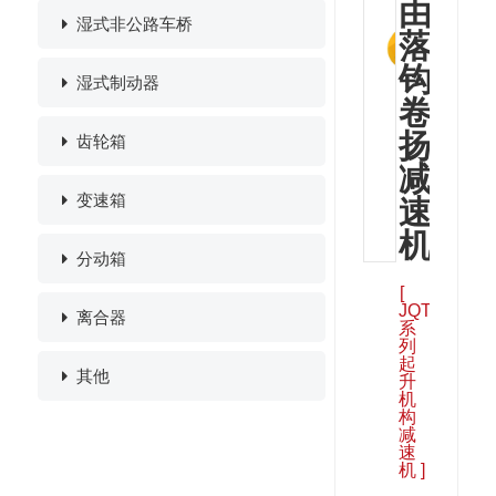
由
湿式非公路车桥
落
钩
湿式制动器
卷
扬
齿轮箱
减
变速箱
速
机
分动箱
[
JQTK
离合器
系
列
起
其他
升
机
构
减
速
机 ]